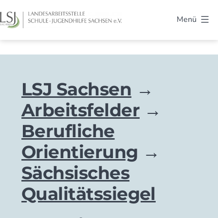
Zum
Menü
Inhalt
LSJ
springen
Sachsen
LSJ Sachsen
Arbeitsfelder
Berufliche
Orientierung
Sächsisches
Qualitätssiegel