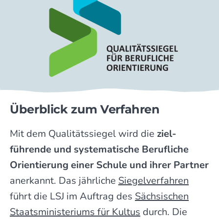
Überblick zum Verfahren
Mit dem Qualitäts­­siegel wird die
ziel­­
führende und syste­­ma­tische Beruf­liche
Orien­­tierung einer Schule und ihrer Partner
aner­kannt. Das jähr­liche
Siegel­ver­fahren
führt die LSJ im Auf­trag des
Sächsischen
Staats­­ministeriums für Kultus
durch. Die