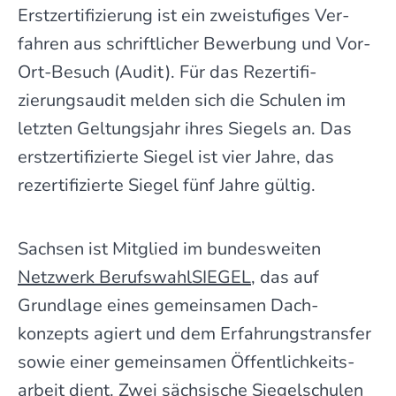
Erst­­zerti­fi­­zierung ist ein zwei­­stufiges Ver­­
fahren aus schrift­licher Bewer­bung und Vor-
Ort-Besuch (Audit). Für das Rezerti­fi­­
zierungs­­audit melden sich die Schulen im
letzten Geltungs­­jahr ihres Siegels an. Das
erstzertifizierte Siegel ist vier Jahre, das
rezertifizierte Siegel fünf Jahre gültig.
Sachsen ist Mitglied im bundes­weiten
Netzwerk Berufs­wahl­SIEGEL
, das auf
Grund­lage eines gemein­samen Dach­
konzepts agiert und dem Erfahrungs­transfer
sowie einer gemein­samen Öffent­lich­keits­
arbeit dient. Zwei sächsische Siegel­schulen