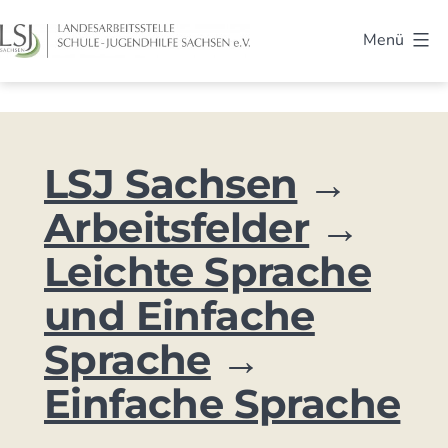
Zum
Menü
Inhalt
LSJ
springen
Sachsen
LSJ Sachsen
Arbeitsfelder
Leichte Sprache
und Einfache
Sprache
Einfache Sprache