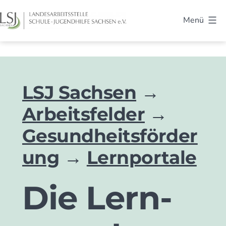
Zum
Menü
Inhalt
LSJ
springen
Sachsen
LSJ Sachsen
Arbeitsfelder
Gesundheitsförder
ung
Lernportale