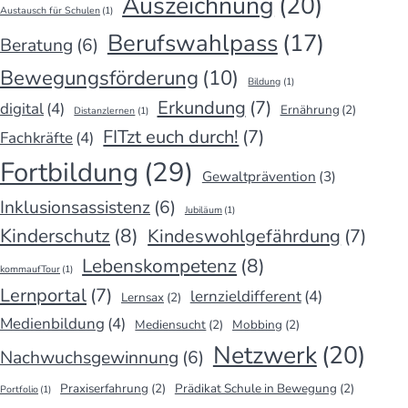
Auszeichnung
(20)
Austausch für Schulen
(1)
Berufswahlpass
(17)
Beratung
(6)
Bewegungsförderung
(10)
Bildung
(1)
Erkundung
(7)
digital
(4)
Ernährung
(2)
Distanzlernen
(1)
FITzt euch durch!
(7)
Fachkräfte
(4)
Fortbildung
(29)
Gewaltprävention
(3)
Inklusionsassistenz
(6)
Jubiläum
(1)
Kinderschutz
(8)
Kindeswohlgefährdung
(7)
Lebenskompetenz
(8)
kommaufTour
(1)
Lernportal
(7)
lernzieldifferent
(4)
Lernsax
(2)
Medienbildung
(4)
Mediensucht
(2)
Mobbing
(2)
Netzwerk
(20)
Nachwuchsgewinnung
(6)
Praxiserfahrung
(2)
Prädikat Schule in Bewegung
(2)
Portfolio
(1)