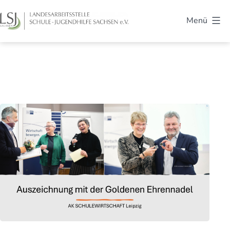
Zum
Menü
Inhalt
LSJ
springen
Sachsen