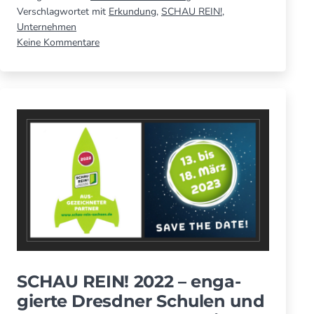
binden:
Verschlagwortet mit
Erkundung
,
SCHAU REIN!
,
Wer
Unternehmen
zu
Keine Kommentare
Fach­
Talente
kräfte
finden
sucht,
und
muss
binden:
Wer
früh­
Fach­
zeitig
kräfte
anfangen
sucht,
muss
früh­
zeitig
anfangen
SCHAU REIN! 2022 – enga­
gierte Dresdner Schulen und