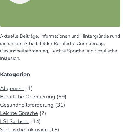
beson­­
ment
deres
Engage­­
gewürdigt
ment
gewürdigt
Aktuelle Beiträge, Infor­mationen und Hinter­gründe rund
um unsere Arbeits­felder Beruf­liche Orien­tierung,
Gesund­heits­för­derung, Leichte Sprache und Schu­lische
Inklusion.
Kategorien
Allgemein
(1)
Berufliche Orientierung
(69)
Gesundheitsförderung
(31)
Leichte Sprache
(7)
LSJ Sachsen
(14)
Schulische Inklusion
(18)