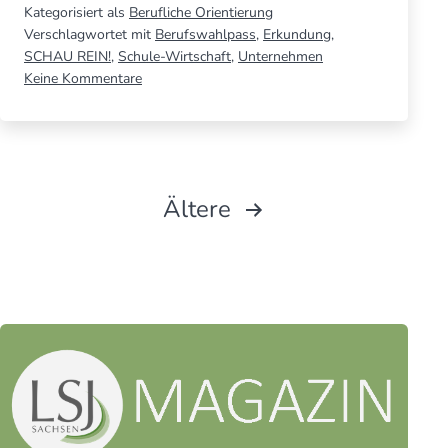
Kategorisiert als
Berufliche Orientierung
Dresd­
Verschlagwortet mit
Berufswahlpass
,
Erkundung
,
ner
SCHAU REIN!
,
Schule-Wirtschaft
,
Unternehmen
zu
Keine Kommentare
Unter­
SCHAU
nehmen
REIN!
–
in
Uni­­
Dresd­
ner
klini­
Seitennummerierung
Ältere
Unter­
kum
nehmen
der
und
–
Uni­­
107.
Beiträge
klini­
Ober­­
kum
schule
und
für
107.
Ober­­
beson­­
schule
deres
für
Engage­­