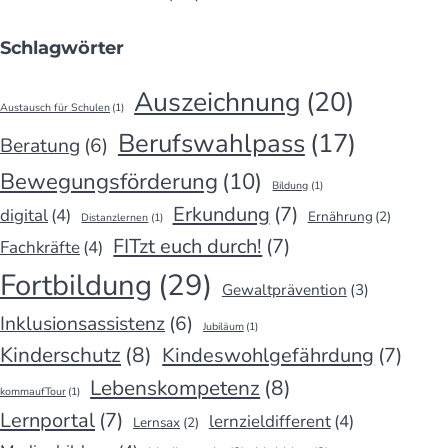
Schlagwörter
Auszeichnung
(20)
Austausch für Schulen
(1)
Berufswahlpass
(17)
Beratung
(6)
Bewegungsförderung
(10)
Bildung
(1)
Erkundung
(7)
digital
(4)
Ernährung
(2)
Distanzlernen
(1)
FITzt euch durch!
(7)
Fachkräfte
(4)
Fortbildung
(29)
Gewaltprävention
(3)
Inklusionsassistenz
(6)
Jubiläum
(1)
Kinderschutz
(8)
Kindeswohlgefährdung
(7)
Lebenskompetenz
(8)
kommaufTour
(1)
Lernportal
(7)
lernzieldifferent
(4)
Lernsax
(2)