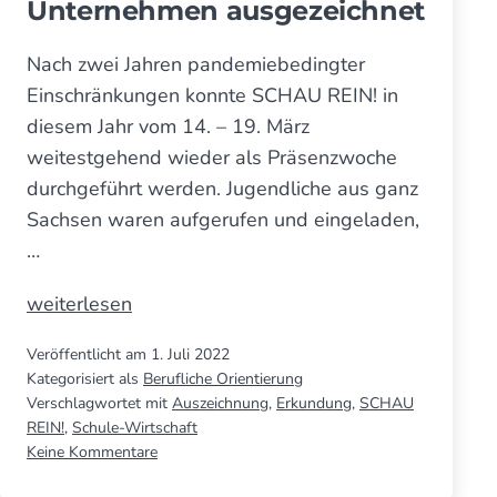
Unter­nehmen aus­ge­zeichnet
Nach zwei Jahren pandemiebedingter
Einschränkungen konnte SCHAU REIN! in
diesem Jahr vom 14. – 19. März
weitestgehend wieder als Präsenzwoche
durchgeführt werden. Jugendliche aus ganz
Sachsen waren aufgerufen und eingeladen,
…
SCHAU
weiterlesen
REIN!
Veröffentlicht am
1. Juli 2022
2022
Kategorisiert als
Berufliche Orientierung
–
Verschlagwortet mit
Auszeichnung
,
Erkundung
,
SCHAU
enga­
REIN!
,
Schule-Wirtschaft
zu
Keine Kommentare
gierte
SCHAU
Dresdner