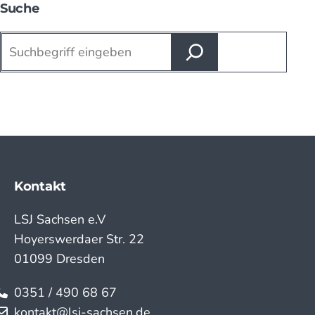
Suche
Suchen
Kontakt
LSJ Sachsen e.V
Hoyerswerdaer Str. 22
01099 Dresden
0351 / 490 68 67
kontakt@lsj-sachsen.de