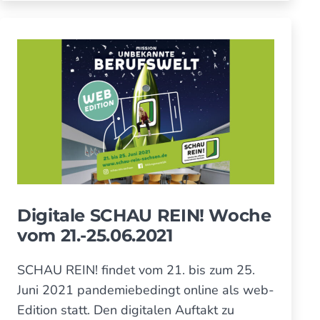
REIN!
Schulen
2022
und
–
enga­
Unter­
gierte
nehmen
Dresdner
aus­
Schulen
und
ge­
Unter­
zeichnet
nehmen
aus­
ge­
zeichnet
Digitale SCHAU REIN! Woche
vom 21.-25.06.2021
SCHAU REIN! findet vom 21. bis zum 25.
Juni 2021 pandemiebedingt online als web-
Edition statt. Den digitalen Auftakt zu