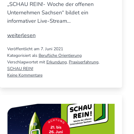
„SCHAU REIN!- Woche der offenen
Unternehmen Sachsen“ bildet ein
informativer Live-Stream…
Digitale
weiterlesen
SCHAU
Veröffentlicht am
7. Juni 2021
REIN!
Kategorisiert als
Berufliche Orientierung
Woche
Verschlagwortet mit
Erkundung
,
Praxiserfahrung
,
vom
SCHAU REIN!
zu
Keine Kommentare
21.-25.06.2021
Digitale
SCHAU
REIN!
Woche
vom
21.-25.06.2021