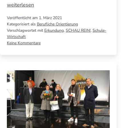
Neuer
weiterlesen
Termin
Veröffentlicht am
1. März 2021
für
Kategorisiert als
Berufliche Orientierung
SCHAU
Verschlagwortet mit
Erkundung
,
SCHAU REIN!
,
Schule-
REIN!
Wirtschaft
zu
Keine Kommentare
–
Neuer
Mis­
Termin
sion
für
„Unbe­
SCHAU
REIN!
kann­
–
te
Mis­
Berufs­
sion
„Unbe­
welt“
kann­
startet
te
im
Berufs­
Juni
welt“