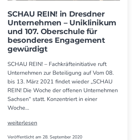
startet
im
SCHAU REIN! in Dresd­ner
Juni
Unter­nehmen – Uni­­klini­kum
und 107. Ober­­schule für
beson­­deres Engage­­ment
gewürdigt
SCHAU REIN! – Fachkräfteinitiative ruft
Unternehmen zur Beteiligung auf Vom 08.
bis 13. März 2021 findet wieder „SCHAU
REIN! Die Woche der offenen Unternehmen
Sachsen“ statt. Konzentriert in einer
Woche…
SCHAU
weiterlesen
REIN!
Veröffentlicht am
28. September 2020
in