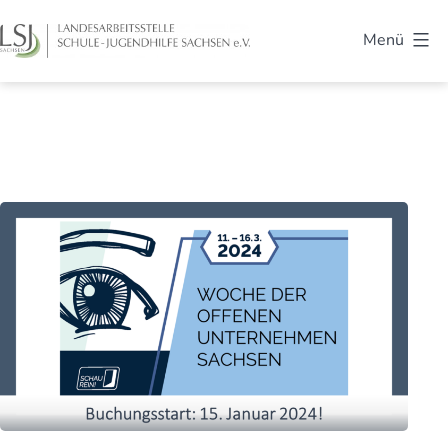
Zum
Menü
Inhalt
LSJ
springen
Sachsen