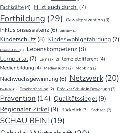
FITzt euch durch!
(7)
Fachkräfte
(4)
Fortbildung
(29)
Gewaltprävention
(3)
Inklusionsassistenz
(6)
Jubiläum
(1)
Kinderschutz
(8)
Kindeswohlgefährdung
(7)
Lebenskompetenz
(8)
kommaufTour
(1)
Lernportal
(7)
lernzieldifferent
(4)
Lernsax
(2)
Medienbildung
(4)
Mediensucht
(2)
Mobbing
(2)
Netzwerk
(20)
Nachwuchsgewinnung
(6)
Praxiserfahrung
(2)
Prädikat Schule in Bewegung
(2)
Portfolio
(1)
Prävention
(14)
Qualitätssiegel
(9)
Regionaler Zirkel
(9)
Rückblick
(3)
Sachsen
(2)
SCHAU REIN!
(19)