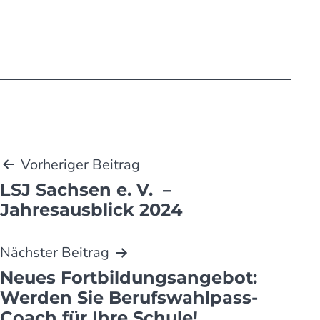
Beitragsnavigation
Vorheriger Beitrag
LSJ Sachsen e. V. –
Jahresausblick 2024
Nächster Beitrag
Neues Fortbildungs­an­ge­bot:
Werden Sie Berufs­­wahl­­pass-
Coach für Ihre Schule!