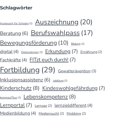
Schlagwörter
Auszeichnung
(20)
Austausch für Schulen
(1)
Berufswahlpass
(17)
Beratung
(6)
Bewegungsförderung
(10)
Bildung
(1)
Erkundung
(7)
digital
(4)
Ernährung
(2)
Distanzlernen
(1)
FITzt euch durch!
(7)
Fachkräfte
(4)
Fortbildung
(29)
Gewaltprävention
(3)
Inklusionsassistenz
(6)
Jubiläum
(1)
Kinderschutz
(8)
Kindeswohlgefährdung
(7)
Lebenskompetenz
(8)
kommaufTour
(1)
Lernportal
(7)
lernzieldifferent
(4)
Lernsax
(2)
Medienbildung
(4)
Mediensucht
(2)
Mobbing
(2)