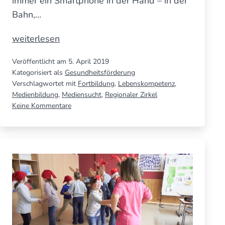
immer ein Smartphone in der Hand – in der
Bahn,…
Verrückt
weiterlesen
nach
Veröffentlicht am
5. April 2019
Handy
Kategorisiert als
Gesundheitsförderung
&
Verschlagwortet mit
Fortbildung
,
Lebenskompetenz
,
Co
Medienbildung
,
Mediensucht
,
Regionaler Zirkel
zu
Keine Kommentare
–
Verrückt
total
nach
nor­
Handy
mal?
&
Co
Wie
–
kön­
total
nen
nor­
mal?
Schule
Wie
und