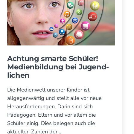
–
Ver­
Schlüs­
ständnis
sel
zum
Ver­
ständnis
Achtung smarte Schüler!
Medien­bil­dung bei Jugend­
lichen
Die Medienwelt unserer Kinder ist
allgegenwärtig und stellt alle vor neue
Herausforderungen. Darin sind sich
Pädagogen, Eltern und vor allem die
Schüler einig. Dies belegen auch die
aktuellen Zahlen der…