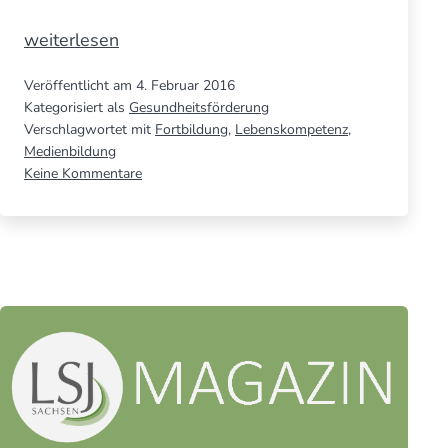
Achtung
weiterlesen
smarte
Veröffentlicht am
4. Februar 2016
Schüler!
Kategorisiert als
Gesundheitsförderung
Medien­
Verschlagwortet mit
Fortbildung
,
Lebenskompetenz
,
bil­
Medienbildung
zu
Keine Kommentare
dung
Achtung
bei
smarte
Jugend­
Schüler!
lichen
Medien­
bil­
dung
bei
Jugend­
lichen