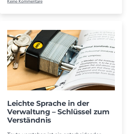
zu
Keine Kommentare
Wir
leben
Inklusion!
Leichte Sprache in der
Verwal­tung – Schlüs­sel zum
Ver­ständnis