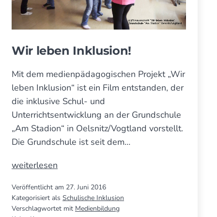
kön­
Hort
nen
damit
Schule
und
um­
Hort
Wir leben Inklusion!
gehen?
damit
um­
Mit dem medienpädagogischen Projekt „Wir
gehen?
leben Inklusion“ ist ein Film entstanden, der
die inklusive Schul- und
Unterrichtsentwicklung an der Grundschule
„Am Stadion“ in Oelsnitz/Vogtland vorstellt.
Die Grundschule ist seit dem…
Wir
weiterlesen
leben
Veröffentlicht am
27. Juni 2016
Inklusion!
Kategorisiert als
Schulische Inklusion
Verschlagwortet mit
Medienbildung