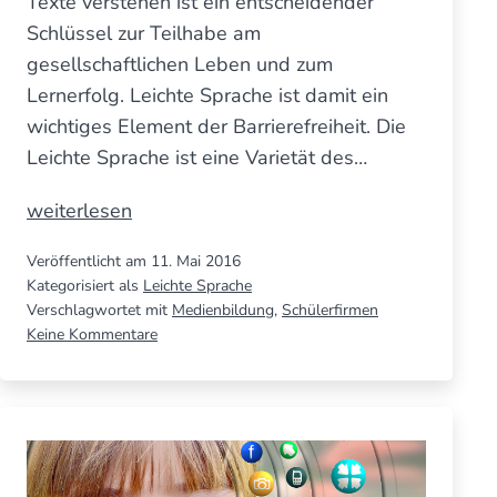
Texte verstehen ist ein entscheidender
Schlüssel zur Teilhabe am
gesellschaftlichen Leben und zum
Lernerfolg. Leichte Sprache ist damit ein
wichtiges Element der Barrierefreiheit. Die
Leichte Sprache ist eine Varietät des…
Leichte
weiterlesen
Sprache
Veröffentlicht am
11. Mai 2016
in
Kategorisiert als
Leichte Sprache
der
Verschlagwortet mit
Medienbildung
,
Schülerfirmen
Verwal­
zu
Keine Kommentare
Leichte
tung
Sprache
–
in
Schlüs­
der
sel
Verwal­
tung
zum