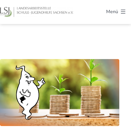
Zum
Menü
Inhalt
LSJ
springen
Sachsen