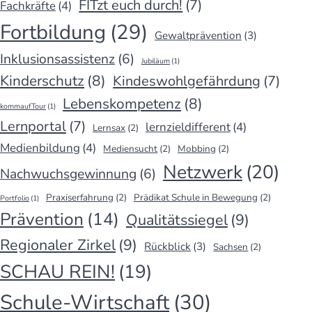
FITzt euch durch!
(7)
Fachkräfte
(4)
Fortbildung
(29)
Gewaltprävention
(3)
Inklusionsassistenz
(6)
Jubiläum
(1)
Kinderschutz
(8)
Kindeswohlgefährdung
(7)
Lebenskompetenz
(8)
kommaufTour
(1)
Lernportal
(7)
lernzieldifferent
(4)
Lernsax
(2)
Medienbildung
(4)
Mediensucht
(2)
Mobbing
(2)
Netzwerk
(20)
Nachwuchsgewinnung
(6)
Praxiserfahrung
(2)
Prädikat Schule in Bewegung
(2)
Portfolio
(1)
Prävention
(14)
Qualitätssiegel
(9)
Regionaler Zirkel
(9)
Rückblick
(3)
Sachsen
(2)
SCHAU REIN!
(19)
Schule-Wirtschaft
(30)