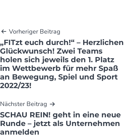
Beitragsnavigation
Vorheriger Beitrag
„FITzt euch durch!“ – Herzlichen
Glück­wunsch! Zwei Teams
holen sich jeweils den 1. Platz
im Wett­be­werb für mehr Spaß
an Bewe­gung, Spiel und Sport
2022/23!
Nächster Beitrag
SCHAU REIN! geht in eine neue
Runde – jetzt als Unter­nehmen
anmelden