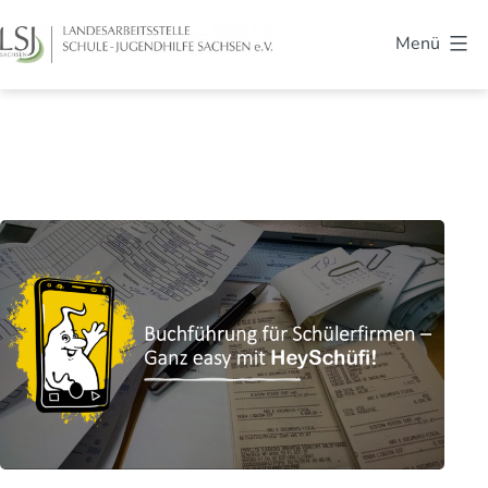
Zum
Menü
Inhalt
LSJ
springen
Sachsen