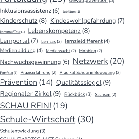
Gewaltprävention
(3)
Inklusionsassistenz
(6)
Jubiläum
(1)
Kinderschutz
(8)
Kindeswohlgefährdung
(7)
Lebenskompetenz
(8)
kommaufTour
(1)
Lernportal
(7)
lernzieldifferent
(4)
Lernsax
(2)
Medienbildung
(4)
Mediensucht
(2)
Mobbing
(2)
Netzwerk
(20)
Nachwuchsgewinnung
(6)
Praxiserfahrung
(2)
Prädikat Schule in Bewegung
(2)
Portfolio
(1)
Prävention
(14)
Qualitätssiegel
(9)
Regionaler Zirkel
(9)
Rückblick
(3)
Sachsen
(2)
SCHAU REIN!
(19)
Schule-Wirtschaft
(30)
Schulentwicklung
(3)