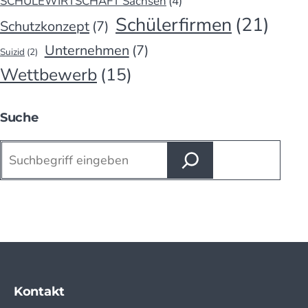
SCHULEWIRTSCHAFT Sachsen
(4)
Schülerfirmen
(21)
Schutzkonzept
(7)
Unternehmen
(7)
Suizid
(2)
Wettbewerb
(15)
Suche
Suchen
Kontakt