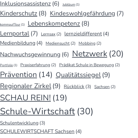
Inklusionsassistenz
(6)
Jubiläum
(1)
Kinderschutz
(8)
Kindeswohlgefährdung
(7)
Lebenskompetenz
(8)
kommaufTour
(1)
Lernportal
(7)
lernzieldifferent
(4)
Lernsax
(2)
Medienbildung
(4)
Mediensucht
(2)
Mobbing
(2)
Netzwerk
(20)
Nachwuchsgewinnung
(6)
Praxiserfahrung
(2)
Prädikat Schule in Bewegung
(2)
Portfolio
(1)
Prävention
(14)
Qualitätssiegel
(9)
Regionaler Zirkel
(9)
Rückblick
(3)
Sachsen
(2)
SCHAU REIN!
(19)
Schule-Wirtschaft
(30)
Schulentwicklung
(3)
SCHULEWIRTSCHAFT Sachsen
(4)