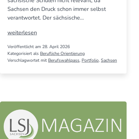
sächsische Schulen nicht relevant, da
Sachsen den Druck schon immer selbst
verantwortet. Der sächsische…
Der
weiterlesen
sächsische
Veröffentlicht am
28. April 2026
Berufs­
Kategorisiert als
Berufliche Orientierung
wahl­
Verschlagwortet mit
Berufswahlpass
,
Portfolio
,
Sachsen
pass
wird
weiter­
hin
gedruckt!