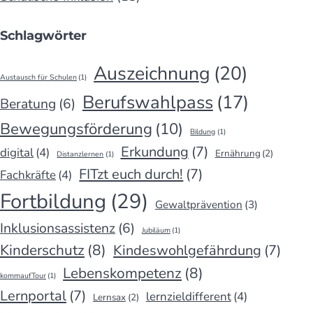
Schlagwörter
Auszeichnung
(20)
Austausch für Schulen
(1)
Berufswahlpass
(17)
Beratung
(6)
Bewegungsförderung
(10)
Bildung
(1)
Erkundung
(7)
digital
(4)
Ernährung
(2)
Distanzlernen
(1)
FITzt euch durch!
(7)
Fachkräfte
(4)
Fortbildung
(29)
Gewaltprävention
(3)
Inklusionsassistenz
(6)
Jubiläum
(1)
Kinderschutz
(8)
Kindeswohlgefährdung
(7)
Lebenskompetenz
(8)
kommaufTour
(1)
Lernportal
(7)
lernzieldifferent
(4)
Lernsax
(2)