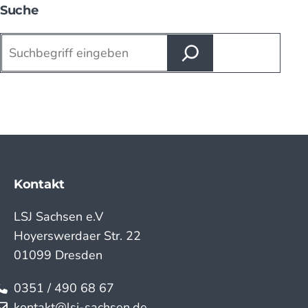
Suche
Suchen
Kontakt
LSJ Sachsen e.V
Hoyerswerdaer Str. 22
01099 Dresden
0351 / 490 68 67
kontakt@lsj-sachsen.de