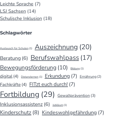
Leichte Sprache
(7)
LSJ Sachsen
(14)
Schulische Inklusion
(18)
Schlagwörter
Auszeichnung
(20)
Austausch für Schulen
(1)
Berufswahlpass
(17)
Beratung
(6)
Bewegungsförderung
(10)
Bildung
(1)
Erkundung
(7)
digital
(4)
Ernährung
(2)
Distanzlernen
(1)
FITzt euch durch!
(7)
Fachkräfte
(4)
Fortbildung
(29)
Gewaltprävention
(3)
Inklusionsassistenz
(6)
Jubiläum
(1)
Kinderschutz
(8)
Kindeswohlgefährdung
(7)