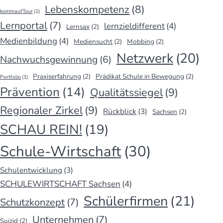
Lebenskompetenz
(8)
kommaufTour
(1)
Lernportal
(7)
lernzieldifferent
(4)
Lernsax
(2)
Medienbildung
(4)
Mediensucht
(2)
Mobbing
(2)
Netzwerk
(20)
Nachwuchsgewinnung
(6)
Praxiserfahrung
(2)
Prädikat Schule in Bewegung
(2)
Portfolio
(1)
Prävention
(14)
Qualitätssiegel
(9)
Regionaler Zirkel
(9)
Rückblick
(3)
Sachsen
(2)
SCHAU REIN!
(19)
Schule-Wirtschaft
(30)
Schulentwicklung
(3)
SCHULEWIRTSCHAFT Sachsen
(4)
Schülerfirmen
(21)
Schutzkonzept
(7)
Unternehmen
(7)
Suizid
(2)