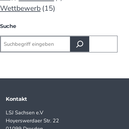
Wettbewerb
(15)
Suche
Suchen
Kontakt
LSJ Sachsen e.V
Hoyerswerdaer Str. 22
01099 Dresden