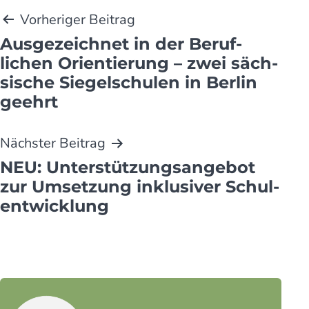
Beitragsnavigation
Vorheriger Beitrag
Ausgezeichnet in der Beruf­
lichen Orien­tie­rung – zwei säch­
sische Siegel­schulen in Berlin
geehrt
Nächster Beitrag
NEU: Unter­stützungs­angebot
zur Umset­zung inklu­siver Schul­
ent­wicklung