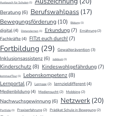
Auszeichnung
(20)
Austausch für Schulen
(1)
Berufswahlpass
(17)
Beratung
(6)
Bewegungsförderung
(10)
Bildung
(1)
Erkundung
(7)
digital
(4)
Ernährung
(2)
Distanzlernen
(1)
FITzt euch durch!
(7)
Fachkräfte
(4)
Fortbildung
(29)
Gewaltprävention
(3)
Inklusionsassistenz
(6)
Jubiläum
(1)
Kinderschutz
(8)
Kindeswohlgefährdung
(7)
Lebenskompetenz
(8)
kommaufTour
(1)
Lernportal
(7)
lernzieldifferent
(4)
Lernsax
(2)
Medienbildung
(4)
Mediensucht
(2)
Mobbing
(2)
Netzwerk
(20)
Nachwuchsgewinnung
(6)
Praxiserfahrung
(2)
Prädikat Schule in Bewegung
(2)
Portfolio
(1)