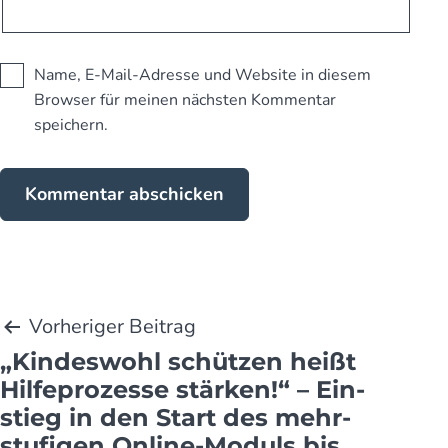
Name, E-Mail-Adresse und Website in diesem
Browser für meinen nächsten Kommentar
speichern.
Beitragsnavigation
Vorheriger Beitrag
„Kindeswohl schützen heißt
Hilfe­prozesse stär­ken!“ – Ein­
stieg in den Start des mehr­
stufigen Online-Moduls bis