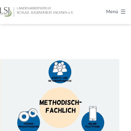
Zum
Menü
Inhalt
LSJ
springen
Sachsen